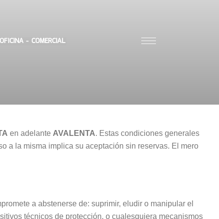
OFICINA - COMERCIAL
TA
en adelante
AVALENTA
. Estas condiciones generales
ceso a la misma implica su aceptación sin reservas. El mero
ompromete a abstenerse de: suprimir, eludir o manipular el
positivos técnicos de protección, o cualesquiera mecanismos