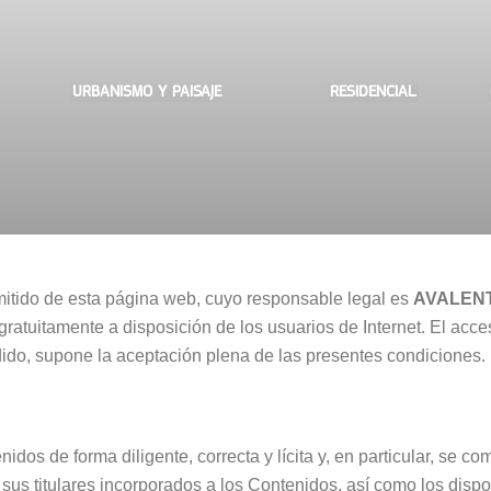
URBANISMO Y PAISAJE
RESIDENCIAL
mitido de esta página web, cuyo responsable legal es
AVALEN
e gratuitamente a disposición de los usuarios de Internet. El ac
edido, supone la aceptación plena de las presentes condiciones.
nidos de forma diligente, correcta y lícita y, en particular, se c
e sus titulares incorporados a los Contenidos, así como los dis