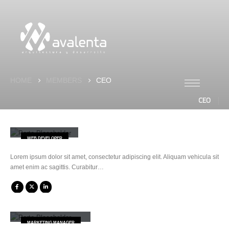
HOME
MEMBERS
CEO
CEO
Will Doe
WEB DEVELOPER
Lorem ipsum dolor sit amet, consectetur adipiscing elit. Aliquam vehicula sit
amet enim ac sagittis. Curabitur…
Melissa Doe
MARKETING MANAGER