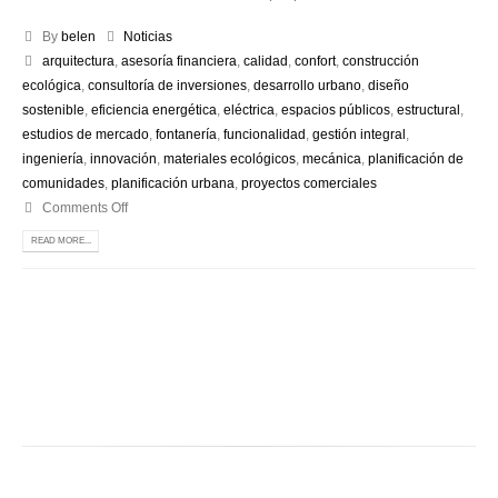
By
belen
Noticias
arquitectura
,
asesoría financiera
,
calidad
,
confort
,
construcción
ecológica
,
consultoría de inversiones
,
desarrollo urbano
,
diseño
sostenible
,
eficiencia energética
,
eléctrica
,
espacios públicos
,
estructural
,
estudios de mercado
,
fontanería
,
funcionalidad
,
gestión integral
,
ingeniería
,
innovación
,
materiales ecológicos
,
mecánica
,
planificación de
comunidades
,
planificación urbana
,
proyectos comerciales
Comments Off
READ MORE...