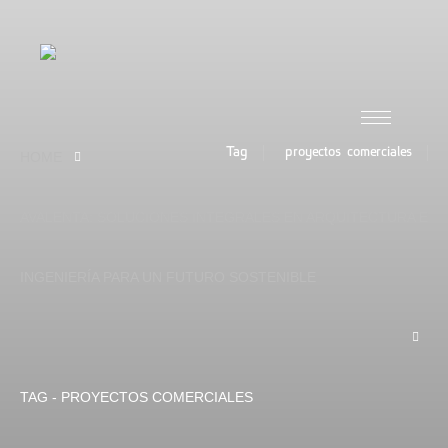
Tag
proyectos comerciales
HOME
AVALENTA: SOLUCIONES INTEGRALES EN ARQUITECTURA E
INGENIERÍA PARA UN FUTURO SOSTENIBLE
TAG -
PROYECTOS COMERCIALES